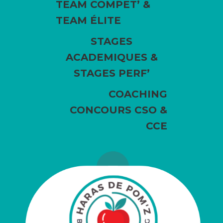
TEAM COMPET’ &
TEAM ÉLITE
STAGES
ACADEMIQUES &
STAGES PERF’
COACHING
CONCOURS CSO &
CCE